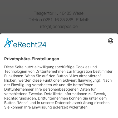
Flesgentor 1, 46483 Wesel
Telefon 0281 16 35 888, E-Mail:
info(at)bonaspes.de
Wir sind Mitglied im Deutschen Ladenbau
Verband
Copyright © 2020-2023 |
BONASPES
GmbH
Ladenbau und Objekteinrichtung
Cookie-Informationen