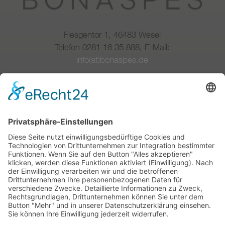
Flesgentor 1, 46483 Wesel
Telefon 0281 16 35 888, E-Mail:
info(at)bonaspes.de
Wir sind Mitglied im Deutschen Ladenbau
Verband
Copyright © 2020-2023 |
BONASPES
GmbH
Ladenbau und Objekteinrichtung
Cookie-Informationen